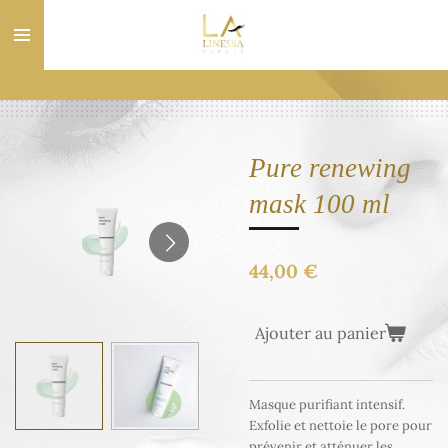
Passer
au
contenu
principal
Pure renewing
mask 100 ml
44,00 €
Ajouter au panier
Masque purifiant intensif.
Exfolie et nettoie le pore pour
prévenir et atténuer les