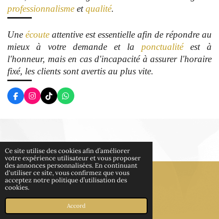
professionnalisme
et
qualité
.
Une
écoute
attentive est essentielle afin de répondre au
mieux à votre demande et la
ponctualité
est à
l'honneur, mais en cas d'incapacité à assurer l'horaire
fixé, les clients sont avertis au plus vite.
F
I
T
W
a
n
i
h
c
s
k
a
e
t
T
t
b
a
o
s
o
g
k
A
o
r
p
k
a
p
Ce site utilise des cookies afin d’améliorer
m
votre expérience utilisateur et vous proposer
HAUT
des annonces personnalisées. En continuant
d'utiliser ce site, vous confirmez que vous
acceptez notre politique d’utilisation des
cookies.
© 2022 - 2026 Linessa beauté
Propulsé par
Webador
Accord