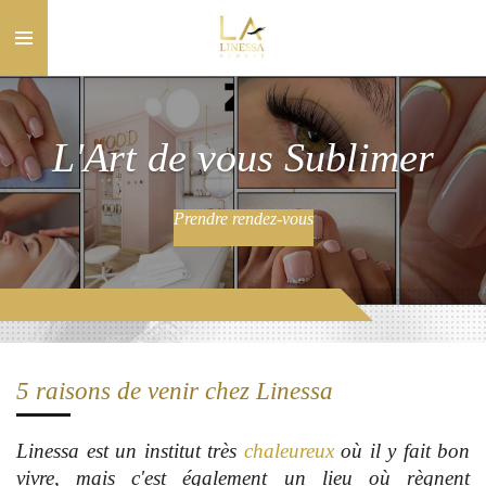
Passer
au
contenu
principal
L'Art de vous Sublimer
Prendre rendez-vous
5 raisons de venir chez Linessa
Linessa est un institut très
chaleureux
où il y fait bon
vivre, mais c'est également un lieu où règnent