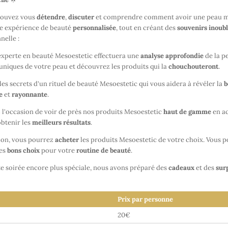
 pouvez vous
détendre
,
discuter
et comprendre comment avoir une peau ma
ne expérience de beauté
personnalisée
, tout en créant des
souvenirs inoubl
nelle :
experte en beauté Mesoestetic effectuera une
analyse
approfondie
de la p
uniques de votre peau et découvrez les produits qui la
chouchouteront
.
es secrets d'un rituel de beauté Mesoestetic qui vous aidera à révéler la
b
e
et
rayonnante
.
 l'occasion de voir de près nos produits Mesoestetic
haut de gamme
en ac
btenir les
meilleurs résultats
.
ion, vous pourrez
acheter
les produits Mesoestetic de votre choix. Vous 
es
bons choix
pour votre
routine de beauté
.
te soirée encore plus spéciale, nous avons préparé des
cadeaux
et des
sur
Prix par personne
20€