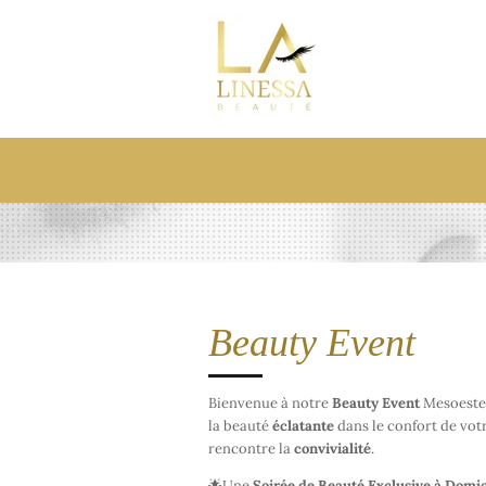
Passer
au
contenu
principal
Beauty Event
Bienvenue à notre
Beauty Event
Mesoestet
la beauté
éclatante
dans le confort de vot
rencontre la
convivialité
.
🌟Une
Soirée de Beauté Exclusive à Domic