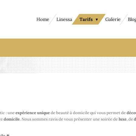
Home
Linessa
Tarifs
Galerie
Blo
ic : une
expérience
unique
de beauté à domicile qui vous permet de
déco
re
domicile
. Nous sommes ravis de vous présenter une soirée de
luxe
, de
d
ile
🌟